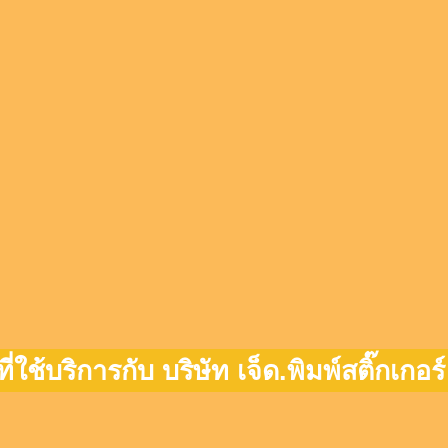
ที่ใช้บริการกับ บริษัท เจ็ด.พิมพ์สติ๊กเกอร