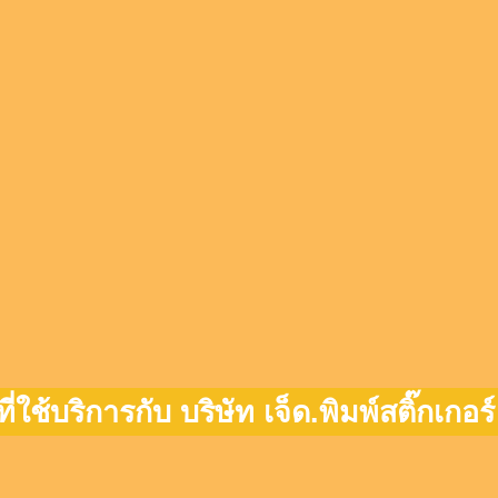
ที่ใช้บริการกับ บริษัท เจ็ด.พิมพ์สติ๊กเกอร