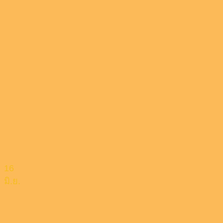
16
มิ.ย.