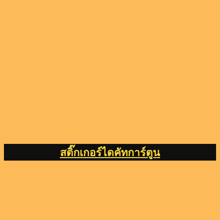
สติ๊กเกอร์ไดคัทการ์ตูน