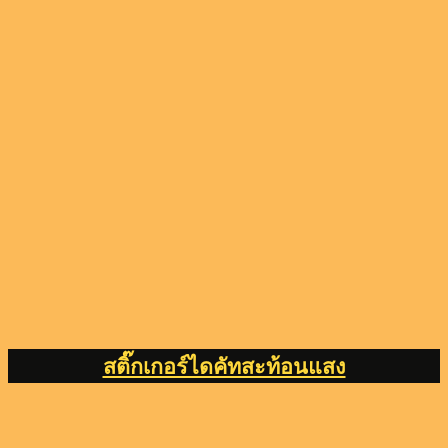
สติ๊กเกอร์ไดคัทสะท้อนแสง