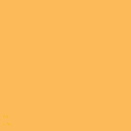
24
ก.พ.