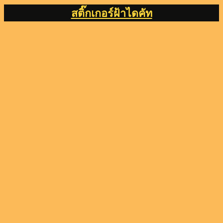
สติ๊กเกอร์ฝ้าไดคัท