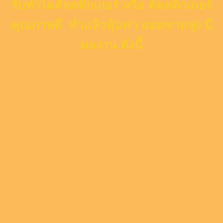
รับทำไดคัทสติ๊กเกอร์ หรือ ตัดสติ๊กเกอร์
คุณภาพดี ทำแล้วคุ้มค่า ยอดขายพุ่ง มี
ผลงาน ดังนี้