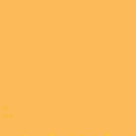
01
เม.ย.