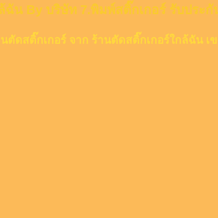
ล้ฉัน By บริษัท 7.พิมพ์สติ๊กเกอร์ รับประ
านตัดสติ๊กเกอร์ จาก ร้านตัดสติ๊กเกอร์ใกล้ฉัน 