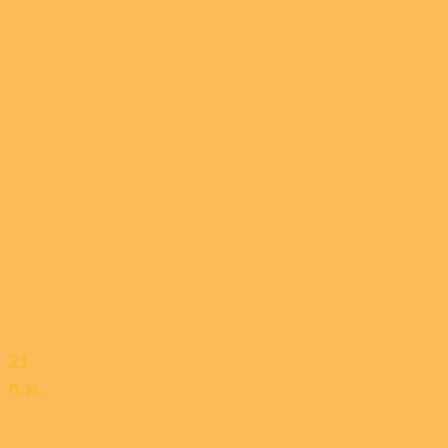
21
ก.พ.