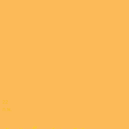
22
ก.พ.