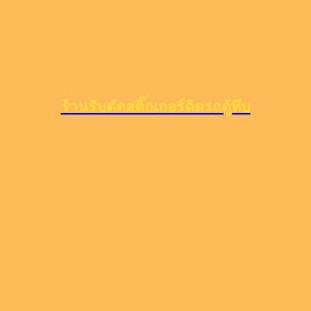
ร้านรับตัดสติ๊กเกอร์ติดรถตู้ทึบ