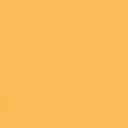
24
ก.พ.